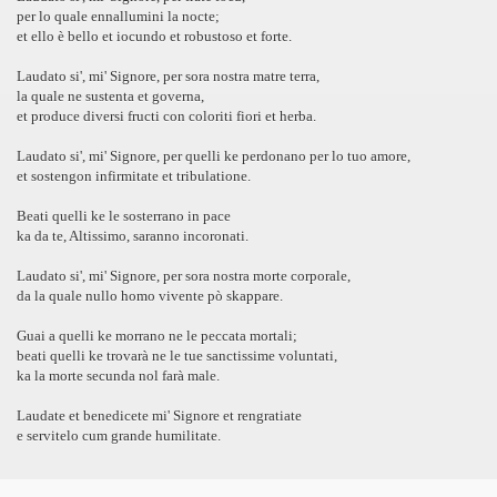
per lo quale ennallumini la nocte;
et ello è bello et iocundo et robustoso et forte.
Laudato si', mi' Signore, per sora nostra matre terra,
la quale ne sustenta et governa,
et produce diversi fructi con coloriti fiori et herba.
Laudato si', mi' Signore, per quelli ke perdonano per lo tuo amore,
et sostengon infirmitate et tribulatione.
Beati quelli ke le sosterrano in pace
ka da te, Altissimo, saranno incoronati.
Laudato si', mi' Signore, per sora nostra morte corporale,
da la quale nullo homo vivente pò skappare.
Guai a quelli ke morrano ne le peccata mortali;
beati quelli ke trovarà ne le tue sanctissime voluntati,
ka la morte secunda nol farà male.
Laudate et benedicete mi' Signore et rengratiate
e servitelo cum grande humilitate.