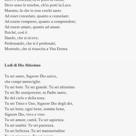
Dove sono le tenebre, ch'io porti la Luce.
Maestro, fa che io non cerchi tanto
Ad esser consolato, quanto a consolare;
Ad essere compreso, quanto a comprendere;
Ad essere amato, quanto ad amare.
Poiché, così è:
Dando, che si riceve;
Perdonando, che si è perdonati;
Morendo, che si risuscita a Vita Eterna.
Lodi di Dio Altissimo
RIO DELLE ATTIVITA’ ANNO 2017 – 2018
Tu sei santo, Signore Dio unico,
che compi meraviglie.
Tu sei forte. Tu sei grande. Tu sei altissimo.
Tu sei Re onnipotente, tu Padre santo,
Re del cielo e della terra.
Tu sei Trino e Uno, Signore Dio degli dei,
Tu sei bene, ogni bene, sommo bene,
Signore Dio, vivo e vero.
Tu sei amore, carità. Tu sei sapienza.
Tu sei umiltà. Tu sei pazienza.
Tu sei bellezza. Tu sei mansuetudine