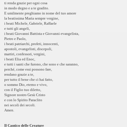
ti renda grazie per ogni cosa
in modo degno e a te gradito.
E umilmente preghiamo in nome del tuo amore
la beatissima Maria sempre vergine,
i beati Michele, Gabriele, Raffaele
e tutti gli angeli,
i beati Giovanni Battista e Giovanni evangelista,
Pietro e Paolo,
i beati patriarchi, profeti, innocenti,
apostoli, evangelisti, discepoli,
martiri, confessori, vergini,
i beati Elia ed Enoc,
e tutti i santi che furono, che sono e che saranno,
perché, come essi possono fare,
rendano grazie a te,
per tutto il bene che ci hai fatto,
o sommo Dio, eterno e vivo,
con il Figlio tuo diletto,
Signore nostro Gesù Cristo
e con lo Spirito Paraclito
nei secoli dei secoli.
Amen.
Il Cantico delle Creature