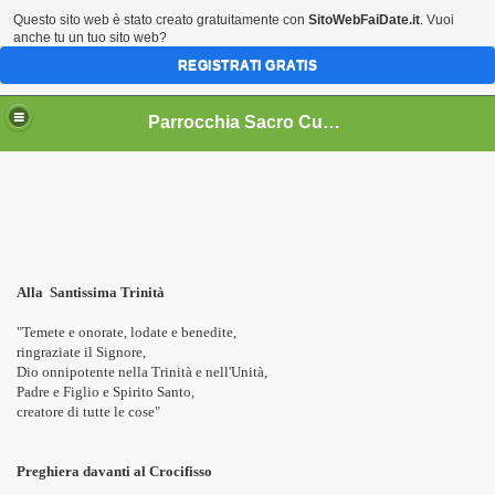
Questo sito web è stato creato gratuitamente con
SitoWebFaiDate.it
. Vuoi
anche tu un tuo sito web?
REGISTRATI GRATIS
Parrocchia Sacro Cuore in S. Lucia del Mela (Me)
Alla Santissima Trinità
"Temete e onorate, lodate e benedite,
ringraziate il Signore,
Dio onnipotente nella Trinità e nell'Unità,
Padre e Figlio e Spirito Santo,
creatore di tutte le cose"
Preghiera davanti al Crocifisso