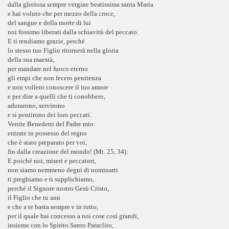
dalla gloriosa sempre vergine beatissima santa Maria
e hai voluto che per mezzo della croce,
del sangue e della morte di lui
noi fossimo liberati dalla schiavitù del peccato.
E ti rendiamo grazie, perché
lo stesso tuo Figlio ritornerà nella gloria
della sua maestà,
per mandare nel fuoco eterno
gli empi che non fecero penitenza
e non vollero conoscere il tuo amore
e per dire a quelli che ti conobbero,
adorarono, servirono
e si pentirono dei loro peccati.
Venite Benedetti del Padre mio:
entrate in possesso del regno
che è stato preparato per voi,
fin dalla creazione del mondo! (Mt. 25, 34).
E poiché noi, miseri e peccatori,
non siamo nemmeno degni di nominarti
ti preghiamo e ti supplichiamo,
perché il Signore nostro Gesù Cristo,
il Figlio che tu ami
e che a te basta sempre e in tutto,
per il quale hai concesso a noi cose così grandi,
insieme con lo Spirito Santo Paraclito,