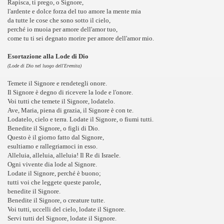
Rapisca, ti prego, o Signore,
l'ardente e dolce forza del tuo amore la mente mia
da tutte le cose che sono sotto il cielo,
perché io muoia per amore dell'amor tuo,
come tu ti sei degnato morire per amore dell'amor mio.
Esortazione alla Lode di Dio
(Lode di Dio nel luogo dell'Eremita)
Temete il Signore e rendetegli onore.
Il Signore è degno di ricevere la lode e l'onore.
Voi tutti che temete il Signore, lodatelo.
Ave, Maria, piena di grazia, il Signore è con te.
Lodatelo, cielo e terra. Lodate il Signore, o fiumi tutti.
Benedite il Signore, o figli di Dio.
Questo è il giorno fatto dal Signore,
esultiamo e rallegriamoci in esso.
Alleluia, alleluia, alleluia! Il Re di Israele.
Ogni vivente dia lode al Signore.
Lodate il Signore, perché è buono;
tutti voi che leggete queste parole,
benedite il Signore.
Benedite il Signore, o creature tutte.
Voi tutti, uccelli del cielo, lodate il Signore.
Servi tutti del Signore, lodate il Signore.