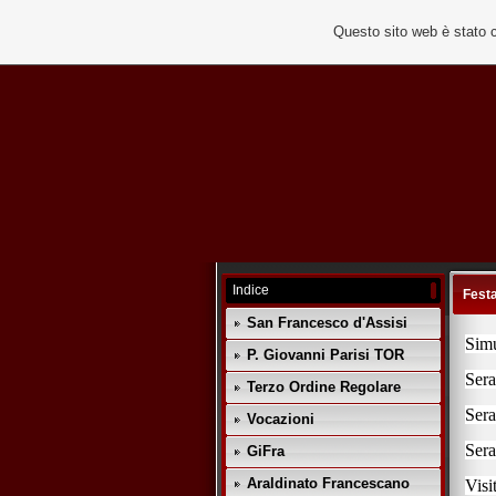
Questo sito web è stato 
Indice
Fest
San Francesco d'Assisi
Simu
P. Giovanni Parisi TOR
Sera
Terzo Ordine Regolare
Sera
Vocazioni
Sera
GiFra
Araldinato Francescano
Visi