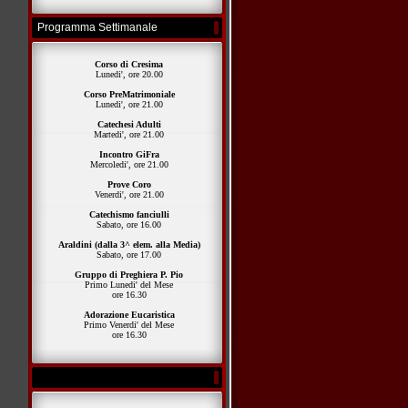
Programma Settimanale
Corso di Cresima
Lunedi', ore 20.00
Corso PreMatrimoniale
Lunedi', ore 21.00
Catechesi Adulti
Martedi', ore 21.00
Incontro GiFra
Mercoledi', ore 21.00
Prove Coro
Venerdi', ore 21.00
Catechismo fanciulli
Sabato, ore 16.00
Araldini (dalla 3^ elem. alla Media)
Sabato, ore 17.00
Gruppo di Preghiera P. Pio
Primo Lunedi' del Mese
ore 16.30
Adorazione Eucaristica
Primo Venerdi' del Mese
ore 16.30