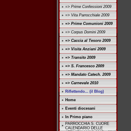
=> Prime Confessioni 2009
=> Vita Parrocchiale 2009
=> Prime Comunioni 2009
=> Corpus Domini 2009
=> Caccia al Tesoro 2009
=> Visita Anziani 2009
=> Transito 2009
=> S. Francesco 2009
=> Mandato Catech. 2009
=> Carnevale 2010
Riflettendo... (il Blog)
Home
Eventi diocesani
In Primo piano
PARROCCHIA S. CUORE
CALENDARIO DELLE