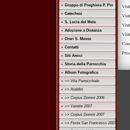
Gruppo di Preghiera P. Pio
Visi
Catechesi
Visi
S. Lucia del Mela
Visi
Adozione a Distanza
Visi
Orari S. Messe
Con
Contatti
Proc
Siti Amici
Storia della Parrocchia
Album Fotografico
=> Vita Parrocchiale
=> Araldini
=> Corpus Domini 2006
=> Varette 2007
=> Corpus Domini 2007
=> Festa San Francesco 2007