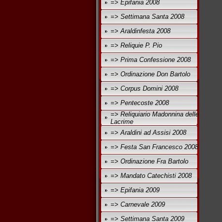
=> Epifania 2008
=> Settimana Santa 2008
=> Araldinfesta 2008
=> Reliquie P. Pio
=> Prima Confessione 2008
=> Ordinazione Don Bartolo
=> Corpus Domini 2008
=> Pentecoste 2008
=> Reliquiario Madonnina delle
Lacrime
=> Araldini ad Assisi 2008
=> Festa San Francesco 2008
=> Ordinazione Fra Bartolo
=> Mandato Catechisti 2008
=> Epifania 2009
=> Carnevale 2009
=> Settimana Santa 2009